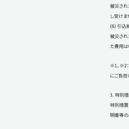
被災され
し受けま
(6) 
被災され
た費用は
※1、※
にご負担
3. 特
特別措置
明書等の